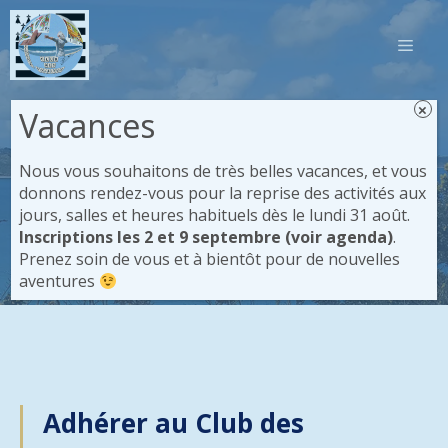
Aller
au
MEN
contenu
×
Vacances
Nous vous souhaitons de très belles vacances, et vous
donnons rendez-vous pour la reprise des activités aux
Tarifs
jours, salles et heures habituels dès le lundi 31 août.
Inscriptions les 2 et 9 septembre (voir agenda)
.
Prenez soin de vous et à bientôt pour de nouvelles
Accueil
/
L’association
/
Tarifs
aventures
Adhérer au Club des