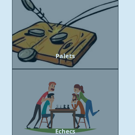
Palets
Echecs